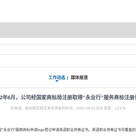
工作动态
媒体报道
|
002年6月，公司经国家商标局注册取得“永业行”服务商标注册
的来源：原创短文短文发布消息的时间：2002-06-01访问 危害：12379
请认定“永业行”服務商标申请logo登记申请英语职业资格证书。英语职业资格证书号覆