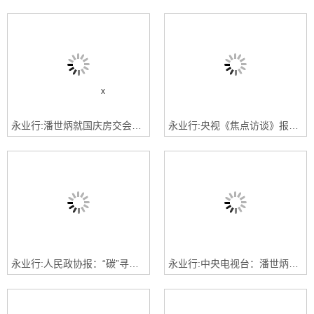
x
永业行:潘世炳就国庆房交会接受央视采访
永业行:央视《焦点访谈》报道 永业行助力的宜昌城市更新“原拆原建”工作实践
永业行:人民政协报：“碳”寻发展新路——湖北发挥新的社会阶层人士专业优势助推绿色转型发展
永业行:中央电视台：潘世炳就“汉九条”楼市新政接受央视采访