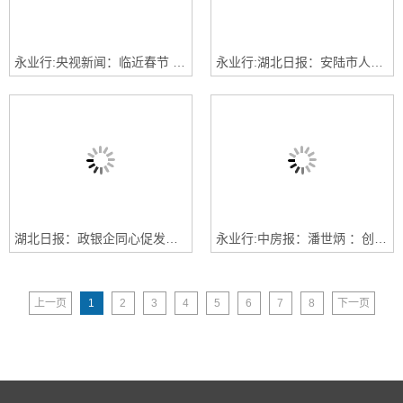
永业行:央视新闻：临近春节 买房的人多吗？有啥房产促销活动？一文了解
永业行:湖北日报：安陆市人民政府与湖北永业行评估咨询有限公司签订战略合作协议
湖北日报：政银企同心促发展 澴水滨携手谱新篇 | 孝南区举办政银企战略合作协议签约活动
永业行:中房报：潘世炳 ：创新和提质是促进房地产行业发展的两大抓手
上一页
1
2
3
4
5
6
7
8
下一页