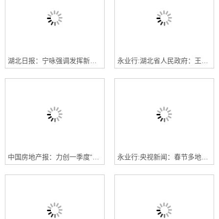
湖北日报：宁咏强调发挥新的社会阶层人士专业优势助推绿色转型发展
永业行:湖北省人民政府：王忠林调研中碳登建设并召开推进会
中国房地产报：力创一季度“开门红”！湖北各地利好政策激活返乡置业热潮
永业行:央视新闻：春节多地推出不打烊的售楼部 返乡置业成新亮点