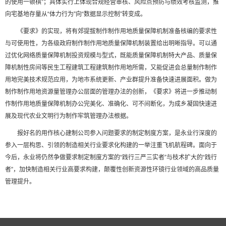
的使用一顿棋”；具体实行上体现合规经营审核、风险点预防与绩效考核监测，推
向宅基地存量从“体力行为”向“数据显示控制”转变成。
《要求》的实现，将有郊提拔制作制作用地质量保障机制准备核编的要求性
与可使用性，为各级政府制作制作用地质量保障机制装置给出明晰指导。可以通
过优化网络质量保障机制投资规模与型式，既能质量保障机制特大产品、质量保
障机制性房间等民生工程建筑工程建筑制作用地所需，又能促进会总量制作制作
用地完美技术规范应用，为地市系统更新、产业群提升准备快速进展面积。做为
制作制作用地资源量管理办公层面的管理办法的创新，《要求》将进一步推动制
作制作用地质量保障机制办公完美化、准确化、可不间断化，为成乡凝固快速进
展及现代农业文明行为制作牢筑管理办法根据。
报好名的用作核心建制公司参入问题要求的制定制度方案，是永业行深度的
参入一层构思、引领的制造相关行业要求化构建的一举注重飞机航程碑。面向于
今后，永业将仍然争做要求制定制度方案的“践行三严三实者”与枝术扩大的“践行
者”，加快制造相关行业高要求构建，颠覆性创新资源性环镜行业领域的高品质量
管理提升。