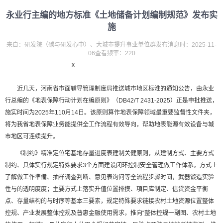
永业行主编的地方标准《土地储备计划编制规范》发布实
施
来自：研发院（碳与研发心中）、大城市提升事业单位群发布消息时：2025-11-
06查看频率：220
x
近几天，河南省市面辅导管理制度局推送城市地区标淮的通知公告，由永业
行总编的《地表保障行动计划在编原则》（DB42/T 2431-2025）正是申批推送，
施实时间为2025年110月14日。该原则算作地表保障领域最重要监督性文件夹，
将为我省地表保障业务能提供全工作流程有效导向，帮助地表能源有效设备与城
市地区可连续提升。
《制约》精准定位宅基地存量进度表建制关健原则，从建制方式、主要方式
制约、具体实行规定特殊要求3个方面建设闭环控制安全管理做工作体系。方式上
了解做工作準備、抽样调查判断、意见表询问等全流程步骤时间，武器锻造实验
性与的透明度度；主要方式上落实升值位置排摸、項目库制定、信贷资金平衡
点、存量结构的与时序等基本三要素，规定特殊要求链接农村土地资源位置整体
控规、产业发展整体控规及普惠金融使用需求，推向“整体控规一副图、农村土地