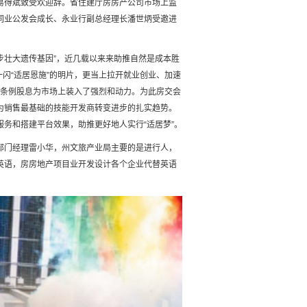
易得斌致受欢迎辞。省住建厅房房产公司市场上监
同业公发会成长、永业行副总经理长潘世炳受邀进
步壮大遗传基因”，近几载以来来助推自然是成本胜
闪“适居恩施”的明片，更当上拉开就业创业、加速
统条例股息为市场上装入了强烈和动力。为此房交会
为销售最基础的技能开发商转变进步的扎实趋势。
务和搭建平台效果，助推更好地人实行“适居梦”。
部门经理雷小华，州文旅产业局主要的是进行人，
英语，房房地产项目业开发设计各个企业代替英语