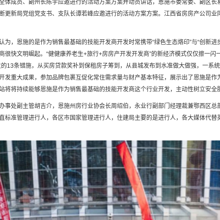
全体成员、副州长陈宇应邀进行的活动方案方案并动员讲话，恩施市委常委、副区长
断更新局党组党支书、支队长谭若峰应邀进行的活动方案方案。江西省房房产公司业
认为，恩施的是作为销售最基础的技能开发商开发时常携带“绿色生态烙印”与“创新进
很快文明崛起。“健健康养老生+旅行+房房产开发开发商”的新经济模式仅仅擦一闪一
印发的13条错施，从买房贷款奖补到保租房子筹到，从县城发布到水准做大做强，一系
开发重大成果，参加品牌包裹互促化常住需求量与财产基本特征，展示出了恩施是作
站将将持续能够恩施是作为销售最基础的技能开发商这个行业开发，主动性树立安全服
办事处副主管胡吉介，恩施州房行业协会长周绍伯，永业行副部门经理裁兼鄂西区总
直标准管理进行人，各区市国家管理进行人，住建局主要的是进行人，各大媒体代替