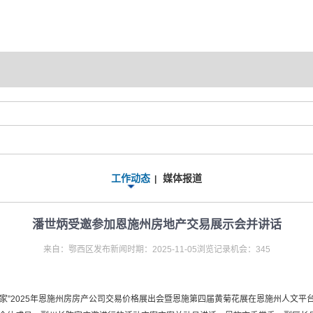
工作动态
媒体报道
|
潘世炳受邀参加恩施州房地产交易展示会并讲话
来自：鄂西区发布新闻时期：2025-11-05浏览记录机会：345
一世美家”2025年恩施州房房产公司交易价格展出会暨恩施第四届黄菊花展在恩施州人文