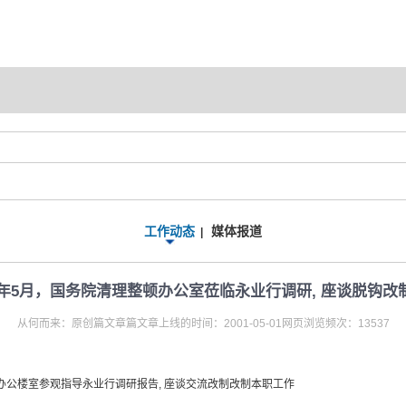
工作动态
媒体报道
|
01年5月，国务院清理整顿办公室莅临永业行调研, 座谈脱钩改
从何而来：原创篇文章篇文章上线的时间：2001-05-01网页浏览频次：13537
办公楼室参观指导永业行调研报告, 座谈交流改制改制本职工作