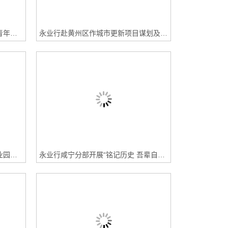
永业行:永业行受邀为丹江口市中青年干部培训班作国有企业转型发展及项目全要素管理专题培训
永业行赴黄州区作城市更新项目谋划及争资专题交流
永业行:永业行参加五峰县民族工业园规划编制暨重点项目工作推进会议
永业行咸宁分部开展“铭记历史 吾辈自强”主题党日活动