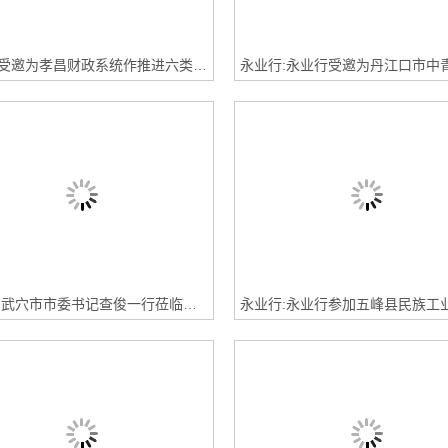
永业行受邀为孝昌财政系统作推进六类资源资产化改革专题交流
永业行:武穴市市委书记查俊一行莅临永业行座谈交流