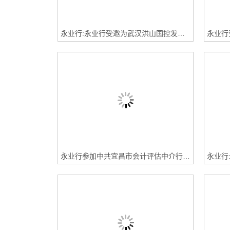
永业行:永业行受邀为武汉洪山国控发展投资有限公司作城建领域项目谋划与资金争取培训交流
永业行参加中共宜昌市会计评估中介行业委员会读书分享会并获奖