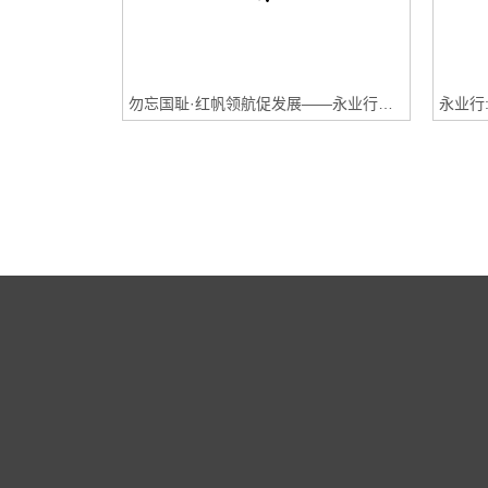
勿忘国耻·红帆领航促发展——永业行青海公司开展“九一八”主题观影活动