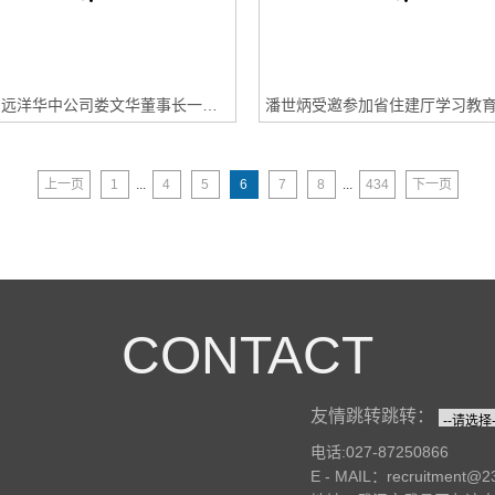
永业行:远洋华中公司娄文华董事长一行莅临永业行座谈交流
上一页
1
...
4
5
6
7
8
...
434
下一页
CONTACT
友情跳转跳转：
电话:027-87250866
E - MAIL：recruitment@