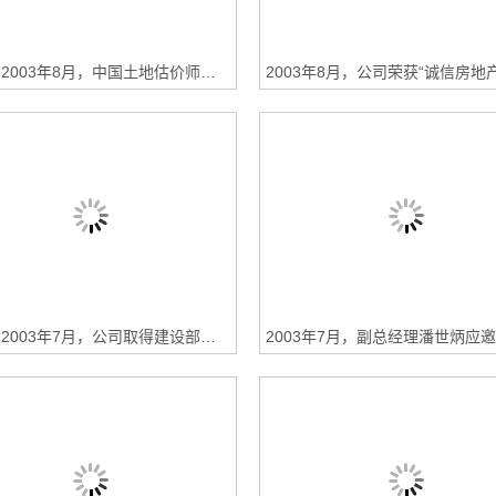
永业行:2003年8月，中国土地估价师协会副会长兼秘书长秦海荣女士来永业行检查指导工作
永业行:2003年7月，公司取得建设部一级房地产评估资格证书