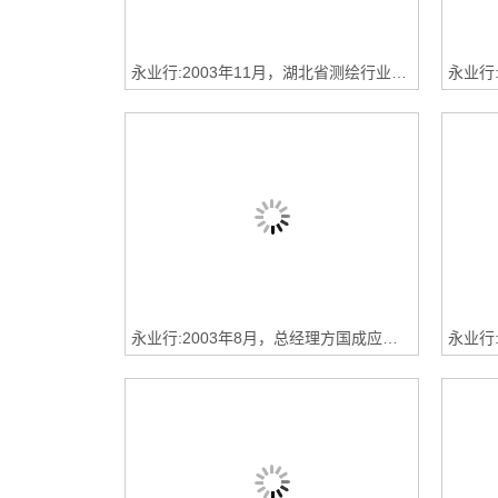
永业行:2003年11月，湖北省测绘行业协会成立，董事长方国成当选为常务理事
永业行:2003年8月，总经理方国成应中国土地估价师协会邀请，参加在银川举办的企业管理研讨会