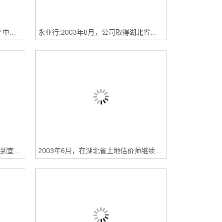
2003年8月，公司荣获“诚信房地产中介企业”称号
永业行:2003年8月，公司取得湖北省测绘局测绘资格证书
2003年7月，副总经理潘世炳应邀到宜昌市商业银行，做题为“如何防范房地产金融风险”的报告
2003年6月，在湖北省土地估价师继续教育培训班上，总经理方国成在会上介绍了永业行管理经验，副总经理潘世炳讲授了《城镇土地估价规程》