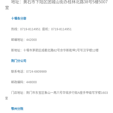
地址：
黄石市下陆区
团城山街办桂林北路38号5楼5007
室
十堰各分部
热线：0719-8114951 座机：0719-8114951
邮编地址：442000
新地址：十堰市茅箭区成都北路82号京华新乾坤1号写汉字楼12楼
荆门分公司
联系电话：0724-6809989
邮政编码：448000
门店地址：荆门市东宝区象山一再六号华铭步行街A座手甲级写字楼1603
室
鄂州分院