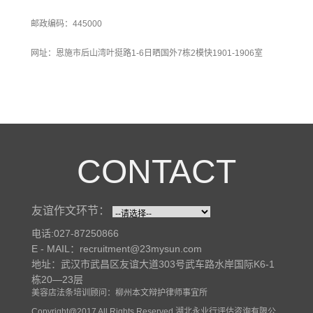
邮政编码：445000
网址：恩施市后山湾叶挺路1-6日晒国外7栋2模快1901-1906室
CONTACT
友谊作文环节：
电话:027-87250866
E - MAIL：recruitment@23mysun.com
地址：武汉市武昌区友谊大道303号武车路水岸国际K6-1
栋20—23层
美容店法条培训顾问：柳州本文辩护律师事宜所
Copyright@2017 All Rights Reserved.湖北永业行评估咨询有限公