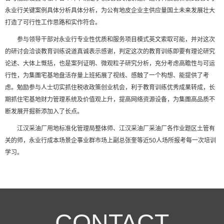
永业行关键案例具体分析具体分析，为公有地皮企业主供应量国土未来发展壮大
打造了可行性工作思路和实作符合。
参与领导干部对永业行专业性优质和服务项目模式英文索取可能，并对这次
的研讨会洽谈教育训练说道真诚表示感谢，判定这次的教育训练即要有理论研究
论述、大体上慨括，也是案列证明、微观粒子研究分析，充分考虑高瞻性与可运
行性，为集團宅基地盘活存量上班拓展了视线、感触了一个构想、能提供了考
虑。勉励参与人士切实抓住税收政策创业机会，利于教育训练优秀成果转成，长
期抓住宅基地财力管理系统及价值观上升，提高网络资源设备，为集團高品质不
断发展开掘新添加入了长点。
江汉采油厂用地标准化管理局整体师、江汉采油厂采油厂各作业题区土管有
关的师，永业行成本场景企事业群市场上副总张奎等近50人场所报考每一次培训
学习。
CONTACT