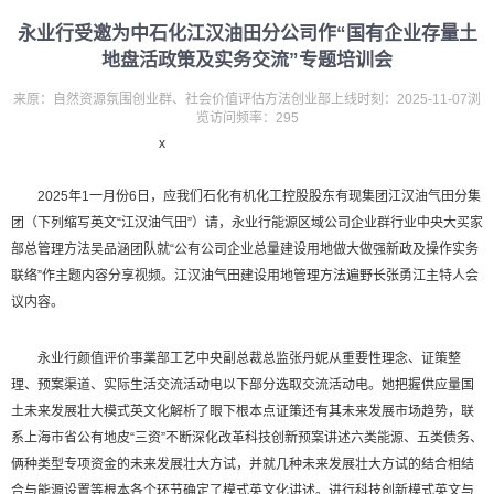
永业行受邀为中石化江汉油田分公司作“国有企业存量土
地盘活政策及实务交流”专题培训会
来原：自然资源氛围创业群、社会价值评估方法创业部上线时刻：2025-11-07浏
览访问频率：295
x
2025年1一月份6日，应我们石化有机化工控股股东有现集团江汉油气田分集
团（下列缩写英文“江汉油气田”）请，永业行能源区域公司企业群行业中央大买家
部总管理方法吴品涵团队就“公有公司企业总量建设用地做大做强新政及操作实务
联络”作主题内容分享视频。江汉油气田建设用地管理方法遍野长张勇江主特人会
议内容。
永业行颜值评价事業部工艺中央副总裁总监张丹妮从重要性理念、证策整
理、预案渠道、实际生活交流活动电以下部分选取交流活动电。她把握供应量国
土未来发展壮大模式英文化解析了眼下根本点证策还有其未来发展市场趋势，联
系上海市省公有地皮“三资”不断深化改革科技创新预案讲述六类能源、五类债务、
俩种类型专项资金的未来发展壮大方试，并就几种未来发展壮大方试的结合相结
合与能源设置等根本各个环节确定了模式英文化讲述。进行科技创新模式英文与