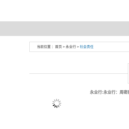
当前位置 ：
首页
>
永业行
>
社会责任
永业行:永业行：周密