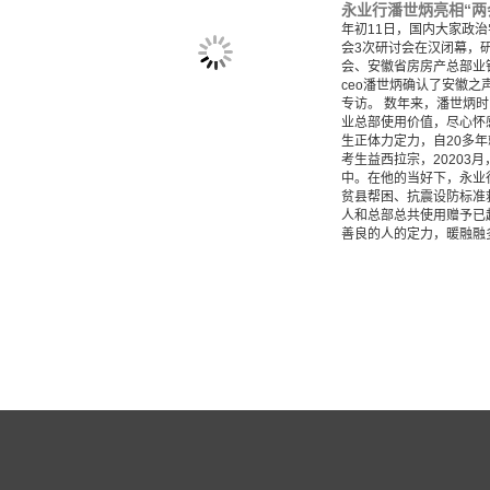
年初11日，国内大家政
会3次研讨会在汉闭幕，
会、安徽省房房产总部业
ceo潘世炳确认了安徽之
专访。 数年来，潘世炳
业总部使用价值，尽心怀
生正体力定力，自20多
考生益西拉宗，20203
中。在他的当好下，永业
贫县帮困、抗震设防标准
人和总部总共使用赠予已超
善良的人的定力，暖融融