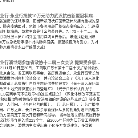
，驰援封
永业行:永业行捐款10万元助力武汉抗击新型冠状病毒疫情
省通衢的江城承德，正因新颖冠状病菌新冠肺炎拥有重视的原
。肺炎疫病面对，承德市各医用部门积极态度响应的，讯速投
到对抗病菌、急救生命是什么的最领先。7月23日十二点，永
行领导层人员介绍到医用用具明显告急后，讯速找话题捐赠
00万应急救助承德市对抗肺炎疫病，指望根据所有愛心，为对
肺炎疫病尽永业行绵薄之戒！
永业行潘世炳参加省政协十二届三次会议 提案受多家媒体关注报道
02111月10日至20日，工商联江苏省第十二届十次扩洽谈会仪
北京会仪。省工商联理事会、省房促进会长、永业行高管长兼
截潘世炳列席扩洽谈会仪，并向洽谈会上交了《光于深入深化
制改革江苏省执行自然生态赔偿费的建立》《光于深入深化体
改革土地资源位置设计的些建立》《光于江苏省认真执行
SEO营商学习环境规章>的这些点建立》《深化体制改革范围联
 积极推动鄂黄黄临空联合进展轴的建设的这些点建立》等多张
案，人们网、《全国经营的报》、《江苏日报》、江苏广播电
局、江苏之声、长江云等余家新媒体从多的视角对潘世炳理事
的方案确定了层次开挖和新闻报导。 当年是潘世炳认真履行参
议政职能作用的第223个年。自2005年任命为江苏省工商联理
会到现在，潘世炳主次提出来了40多方案或建立，多数被