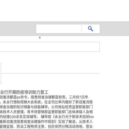
x
业行开展防疫培训助力复工
冠禽流都是ps命令，隐患排查治理都是担责。三月份7日早
，永业行借助视頻大会系統，在全司比率内做好了新冠禽流隐
排查治理的知识储备与技能辅导，公司地址权责监管职能部门
体技术人员管理、各市场营销部监管职能部门总体承接人及相
的经理100余名实现辅导。 辅导就《永业行光于新技术冠状hiv
毒新冠禽流隐患排查治理操作中规划》实现了解读，从技术人
管理监管、防治工程物资注意、创办突然分隔活动场地、营业