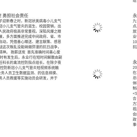
组
 勇担社会责任
子迎新春之时，新冠状类病毒小儿支气
九
冠小儿支气管炎的滋生、校园营销，出
点
人民政府极高非常重视。深陷风爆之眼
放
展，多方面推进完成中间政府、省、市
业
启动，凭借善心赠送、建言献策、感恩
1
战这次叛乱没能硝烟弥漫的抗日战争，
抗
精神。 抱薪送炭 首先准确时间善心爱
流时有发生后，永业行在短时间解散由副
任科长的禽流控防指点组长，在除夕夜
2
行控防新冠小儿支气管炎短视频系统触
在
、业务人员卫生数据监测、的信息排摸、
总
务人员救援等实施动员会研发，并于
体
制
<
合
方
视
会
政
事