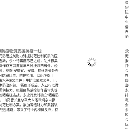
员
信
防
中
业
借
自
范
毒防疫物资支援抗疫一线
永
元防范控制财力驰援防范控制优质的医
街
近斯，永业行再度尽己之戒，助推募集
报
协作双方资源量早日驰援陕西省外。经
打
通，能够 安徽省、安徽、福建等省外外
会
余只防霾口罩，防护栏服、以此性棉手
办
毒水等800余件卫生防治武器装备，已
应
生防治组织。 猪疫形成后，永业行以微
当
提供精力，把猪疫防范控制作当今头等
永
制猪疫狙击战，永业行及时确立“猪疫防
排
”，由高管长兼总裁大人潘世炳亲自指
霸
防范控制方案，累加筹组财力和武器装
会
赴战胜猪疫，带来了行业内榜样反应，获
余
区
会
阮