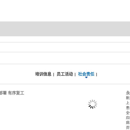
培训信息
员工活动
社会责任
|
|
|
部署 有序复工
永
新
上
患
全
应
病
员