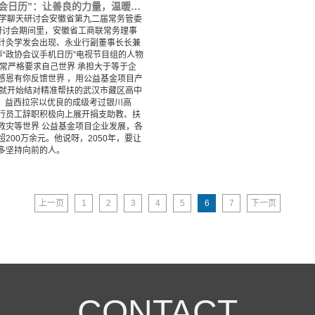
永业行潘世炳亮相“两会日历”：让善良的力量，温暖更多努力前行的人
治学聊天研讨会安徽省第九二届常务管委
研讨会期间里，安徽省工商联常务理事
针灸学发会出现、永业行副董事长长兼
声“政协会议手机日历”电视节目组的人物
时常严格要求自己世界 承担大于等于企
感恩有你反馈世界 ，用公益基金项目产
年就开始结对精准帮扶的武汉市藏区高中
月，益西拉宗以优良的成级考过银川高
行员工辞职积极向上展开捐支助教、扶
救灾等世界 公益基金项目企业发展，各
200万余元。他说呀，2050年，要让
多坚持向前的人。
上一页
1
2
3
4
5
6
7
下一页
CONTACT