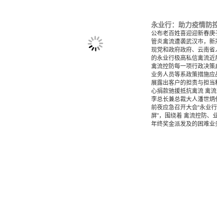
永业行：助力疫情防控
公布老百姓喜迎迎新春庚
管炎禽流遭袭武汉市，新
现党和政府政府、云南省
的永业行极高私信禽流近
禽流控防每一项行政决策
业务人员等系政策措施应
展露出客户的担责与担当
心捐款驰援抵抗禽流 禽
李总长兼总裁大人潘世炳
前夜应急召开大会“永业
屏”，围绕着 禽流控防
年终奖金派发及的困难业