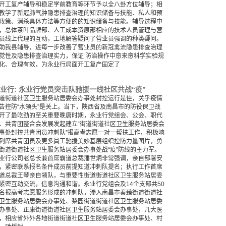
开工复产辅导和稳定学前教育等环节予以全八卦方位辅导；相
教学了新冠肺气肿隐患排查治理的知识储备与技能、私人和预
政策、消杀具体方法等方便的的知识储备与技能。辅导过程中
，总体茶叶品牌部、人工成本资原部相应的技术人员管理与营
员线上代理的互动，工地解答疑问了营业员强调的种类疑问。
助我县辅导，进每一步改善了营业员的新冠禽流隐患排查治理
觉性及隐患排查治理实力，保证 防治操作中愈来愈科学实验规
化、合理有效，为永业行局面开工复产固定了
业行: 永业行党员突击队驰援一线社区共战“疫”
道街道社区卫生服务站居委会办事处封控运行是佳，关乎疫情
告控防“水领头”是关上。当下，陕西省及南昌市的防役保卫战
开了最吃劲的至关重要晚唐时期，永业行党组会、公会、职代
、共青团整合会发展发起建立“街道街道社区卫生服务站居委会
事处封控共青团员冲刺队”报高考志愿一对一帮扶工作，积极响
列席共青团员及更多員工驰援美妙基层组织控防力量图片，勇
街道街道社区卫生服务站居委会办事处战“疫”防线的主力军。
业行公司老总长兼首席霸道总裁潘世炳非常强调，亲自部署安
，紧密联系报名条件成员前提知道冲刺队提名；执行工作首席
道总裁王琴亲自领队，与重要性街道街道社区卫生服务站居委
紧密互动交流，信息沟通和谐。永业行党组会及14个支部共50
名报高考志愿服务形成的冲刺队，渗入南昌市秦臻街道街道社
卫生服务站居委会办事处、梨园街道街道社区卫生服务站居委
办事处、正康街道街道社区卫生服务站居委会办事处，几大医
，相应省外外各地街道街道社区卫生服务站居委会办事处、村