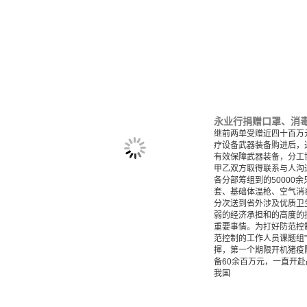
永业行捐赠口罩、消
继前两单受赠近四十百万
疗设备武器装备购进后，
有效保障武器装备，分工
甲乙双方取得联系与人沟
各分部筹组到的50000
套、基础体温枪、空气消
分次送到省外涉及优质卫
弱的经济承担和的高度的
重要事情。为打好防范控
范控制的工作人员课题组
揮，第一个期限开机猪疫
备60余百万元，一直开
我国